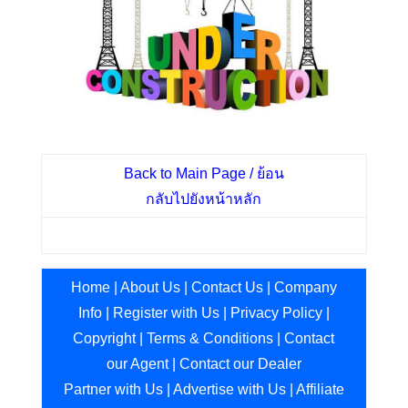
Back to Main Page / ย้อน
กลับไปยังหน้าหลัก
Home
|
About Us
|
Contact Us
|
Company
Info
|
Register with Us
|
Privacy Policy
|
Copyright
|
Terms & Conditions
|
Contact
our Agent
|
Contact our Dealer
Partner with Us
|
Advertise with Us
|
Affiliate