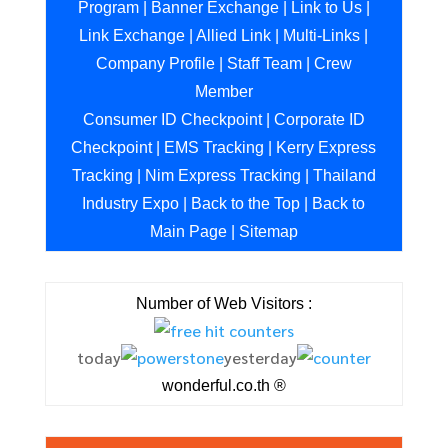
Program
|
Banner Exchange
|
Link to Us
|
Link Exchange
|
Allied Link
|
Multi-Links
|
Company Profile
|
Staff Team
|
Crew
Member
Consumer ID Checkpoint
|
Corporate ID
Checkpoint
|
EMS Tracking
|
Kerry Express
Tracking
|
Nim Express Tracking
|
Thailand
Industry Expo
|
Back to the Top
|
Back to
Main Page
|
Sitemap
Number of Web Visitors :
today
yesterday
wonderful.co.th ®